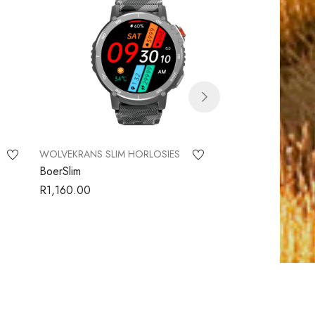
WOLVEKRANS SLIM HORLOSIES
WOLVEKRANS SLIM 
BoerSlim
Plaasmeisie Diama
R
1,160.00
R
1,032.00