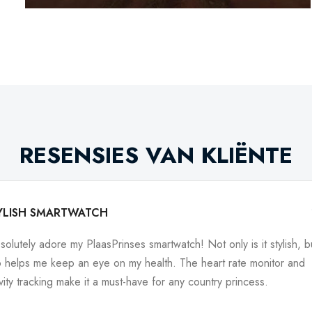
RESENSIES VAN KLIËNTE
YLISH SMARTWATCH
bsolutely adore my PlaasPrinses smartwatch! Not only is it stylish, bu
o helps me keep an eye on my health. The heart rate monitor and
ivity tracking make it a must-have for any country princess.