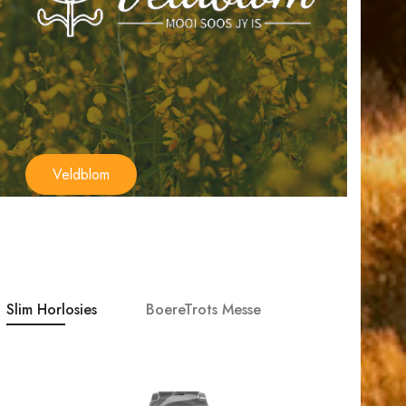
Veldblom
Slim Horlosies
BoereTrots Messe