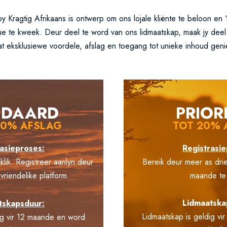
 Kragtig Afrikaans is ontwerp om ons lojale kliënte te beloon e
ue te kweek. Deur deel te word van ons lidmaatskap, maak jy deel 
t eksklusiewe voordele, afslag en toegang tot unieke inhoud geni
NDAARD
PRIOR
20% AFSLAG
TOT 20% 
asieproses:
Registrasie
klik. Registreer aanlyn deur
Bereik deur meer as dri
riendelike platform.
maande te
Lidmaatska
tskapsduur:
Lidmaatskap is geldig v
ig vir 12 maande en word