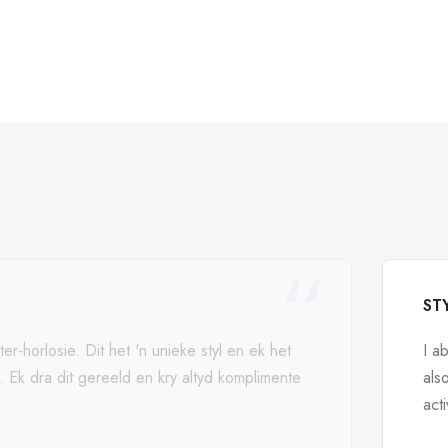
ST
ter-horlosie. Dit het 'n unieke styl en ek het
I a
p. Ek dra dit gereeld en kry altyd komplimente
als
act