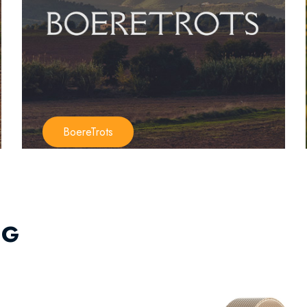
BoereTrots
IG