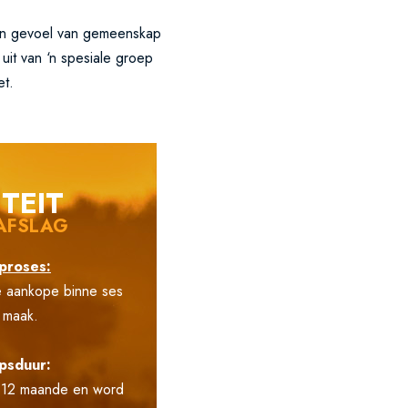
n ‘n gevoel van gemeenskap
uit van ‘n spesiale groep
et.
ITEIT
AFSLAG
proses:
e aankope binne ses
 maak.
psduur:
ir 12 maande en word