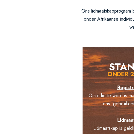
Ons lidmaatskapprogram by
onder Afrikaanse individ
wa
STA
ONDER 
Registr
Om n lid te word is ma
ons gebruikersv
Lidmaa
Lidmaatskap is geld