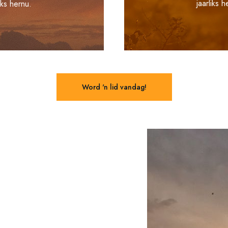
jaarliks h
liks hernu.
Word 'n lid vandag!