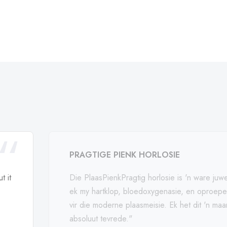
PRAGTIGE PIENK HORLOSIE
t it
Die PlaasPienkPragtig horlosie is 'n ware juwe
ek my hartklop, bloedoxygenasie, en oproepe 
vir die moderne plaasmeisie. Ek het dit 'n m
absoluut tevrede."