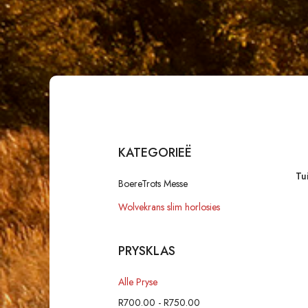
KATEGORIEË
Tu
BoereTrots Messe
Wolvekrans slim horlosies
PRYSKLAS
Alle Pryse
R
700.00
-
R
750.00