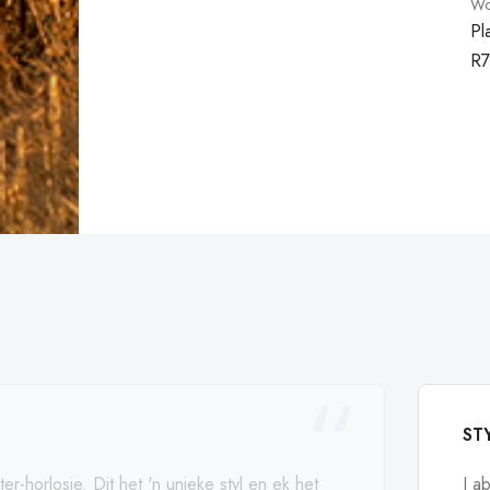
Wol
Pl
R
7
ST
ter-horlosie. Dit het 'n unieke styl en ek het
I a