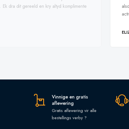
p. Ek dra dit gereeld en kry altyd komplimente
als
act
EL
Vinnige en gratis
aflewering
Gratis aflewering vir alle
bestellings verby ?