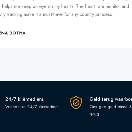
o helps me keep an eye on my health. The heart rate monitor and
ivity tracking make it a must-have for any country princess.
IZNA BOTHA
24/7 kliëntediens
Geld terug waarbo
Vriendelike 24/7 kliëntediens
Ons gee geld binne 
terug