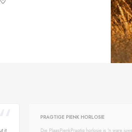
PRAGTIGE PIENK HORLOSIE
t it
Die PlaasPienkPragtig horlosie is 'n ware juwe