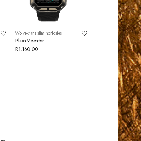
Wolvekrans slim horlosies
PlaasMeester
R
1,160.00