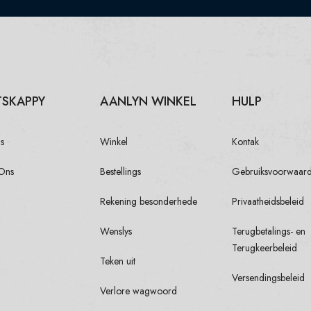
SKAPPY
AANLYN WINKEL
HULP
s
Winkel
Kontak
Ons
Bestellings
Gebruiksvoorwaar
Rekening besonderhede
Privaatheidsbeleid
Wenslys
Terugbetalings- en
Terugkeerbeleid
Teken uit
Versendingsbeleid
Verlore wagwoord