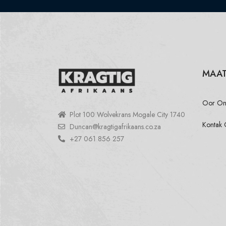
MAAT
Oor On
Plot 100 Wolvekrans Mogale City 1740
Kontak 
Duncan@kragtigafrikaans.co.za
+27 061 856 257