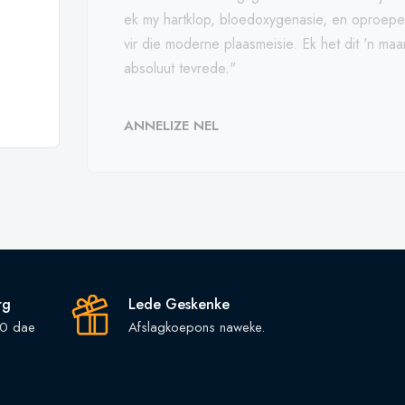
ek my hartklop, bloedoxygenasie, en oproepe 
vir die moderne plaasmeisie. Ek het dit 'n m
absoluut tevrede."
ANNELIZE NEL
rg
Lede Geskenke
30 dae
Afslagkoepons naweke.