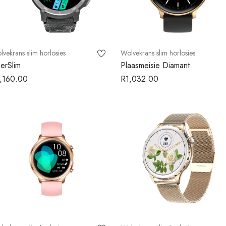
vekrans slim horlosies
Wolvekrans slim horlosies
erSlim
Plaasmeisie Diamant
,160.00
R
1,032.00