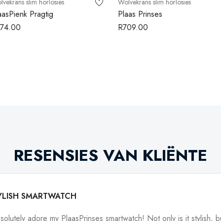
vekrans slim horlosies
Wolvekrans slim horlosies
aasPienk Pragtig
Plaas Prinses
74.00
R
709.00
RESENSIES VAN KLIËNTE
YLISH SMARTWATCH
bsolutely adore my PlaasPrinses smartwatch! Not only is it stylish, bu