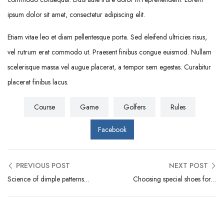
ipsum dolor sit amet, consectetur adipiscing elit.
Etiam vitae leo et diam pellentesque porta. Sed eleifend ultricies risus,
vel rutrum erat commodo ut. Praesent finibus congue euismod. Nullam
scelerisque massa vel augue placerat, a tempor sem egestas. Curabitur
placerat finibus lacus.
Course
Game
Golfers
Rules
Facebook
PREVIOUS POST
NEXT POST
Science of dimple patterns and golf ball flight
Choosing special shoes for good footwork