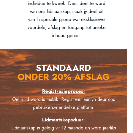
individue te kweek. Deur deel te word
van ons lidmaatskap, maak jy deel uit
van ‘n spesiale groep wat eksklusiewe
voordele, afslag en toegang tot unieke
inhoud geniet.
STANDAARD
ONDER 20% AFSLAG
Registrasieproses:
Om n lid word is maklik. Registreer aanlyn deur ons
gebruikersvriendelike platform.
Lidmaatskapsduur:
Lidmaatskap is geldig vir 12 maande en word jaarliks