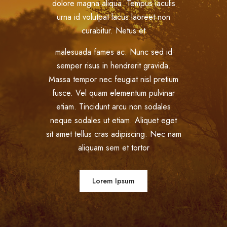
dolore magna aliqua. Tempus iaculis
urna id volutpat lacus laoreet non
curabitur. Netus et
malesuada fames ac. Nunc sed id
semper risus in hendrerit gravida.
Massa tempor nec feugiat nisl pretium
fusce. Vel quam elementum pulvinar
etiam. Tincidunt arcu non sodales
neque sodales ut etiam. Aliquet eget
sit amet tellus cras adipiscing. Nec nam
aliquam sem et tortor
Lorem Ipsum