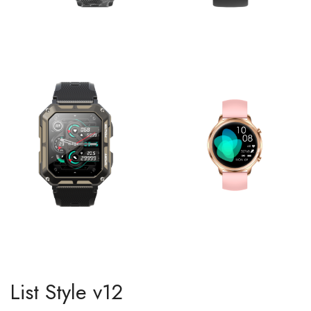
BoerSlim
Plaasmeisie Diamant
R
1,160.00
R
1,032.00
PlaasMeester
PlaasPienk Pragtig
R
1,160.00
R
774.00
List Style v12