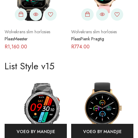
Wolvekrans slim horlosies
Wolvekrans slim horlosies
PlaasMeester
PlaasPienk Pragtig
R
1,160.00
R
774.00
List Style v15
VOEG BY MANDJIE
VOEG BY MANDJIE