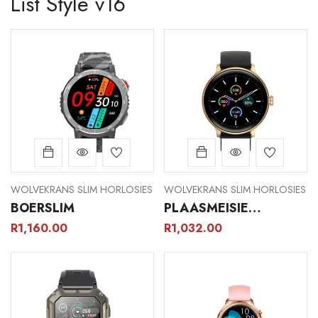
List Style v16
WOLVEKRANS SLIM HORLOSIES
WOLVEKRANS SLIM HORLOSIES
BOERSLIM
PLAASMEISIE
DIAMANT
R
1,160.00
R
1,032.00