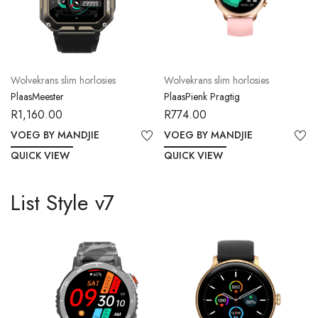
Wolvekrans slim horlosies
Wolvekrans slim horlosies
PlaasMeester
PlaasPienk Pragtig
R
1,160.00
R
774.00
VOEG BY MANDJIE
VOEG BY MANDJIE
QUICK VIEW
QUICK VIEW
List Style v7