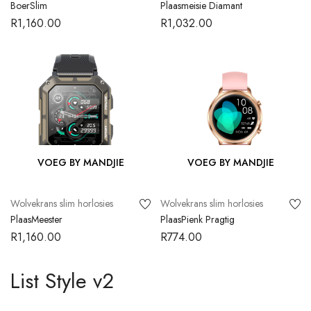
BoerSlim
Plaasmeisie Diamant
R
1,160.00
R
1,032.00
VOEG BY MANDJIE
VOEG BY MANDJIE
Wolvekrans slim horlosies
Wolvekrans slim horlosies
PlaasMeester
PlaasPienk Pragtig
R
1,160.00
R
774.00
List Style v2