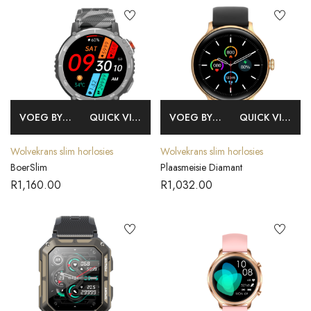
VOEG BY MANDJIE
QUICK VIEW
VOEG BY MANDJIE
QUICK VIEW
Wolvekrans slim horlosies
Wolvekrans slim horlosies
BoerSlim
Plaasmeisie Diamant
R
1,160.00
R
1,032.00