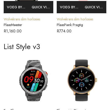
VOEG BY MANDJIE
QUICK VIEW
VOEG BY MANDJIE
QUICK VIEW
Wolvekrans slim horlosies
Wolvekrans slim horlosies
PlaasMeester
PlaasPienk Pragtig
R
1,160.00
R
774.00
List Style v3