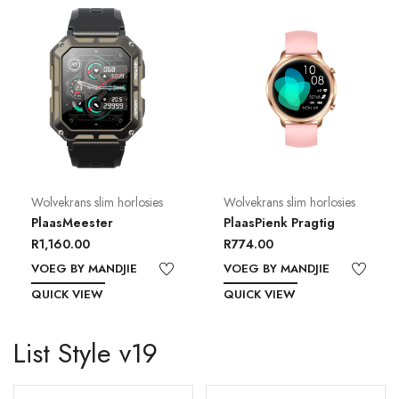
Wolvekrans slim horlosies
Wolvekrans slim horlosies
PlaasMeester
PlaasPienk Pragtig
R
1,160.00
R
774.00
VOEG BY MANDJIE
VOEG BY MANDJIE
QUICK VIEW
QUICK VIEW
List Style v19