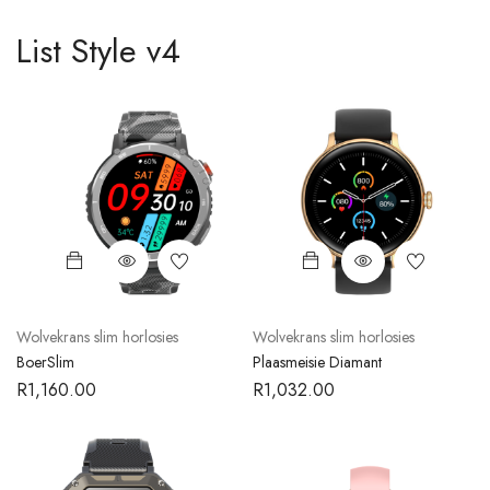
List Style v4
Wolvekrans slim horlosies
Wolvekrans slim horlosies
BoerSlim
Plaasmeisie Diamant
R
1,160.00
R
1,032.00