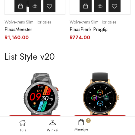
Wolvekrans Slim Horlosies
Wolvekrans Slim Horlosies
PlaasMeester
PlaasPienk Pragtig
R
1,160.00
R
774.00
List Style v20
VOEG BY MANDJIE
VOEG BY MANDJIE
0
Mandjie
Tuis
Winkel