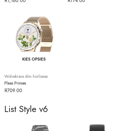
R
1,160.00
R
774.00
KIES OPSIES
Wolvekrans slim horlosies
Plaas Prinses
R
709.00
List Style v6