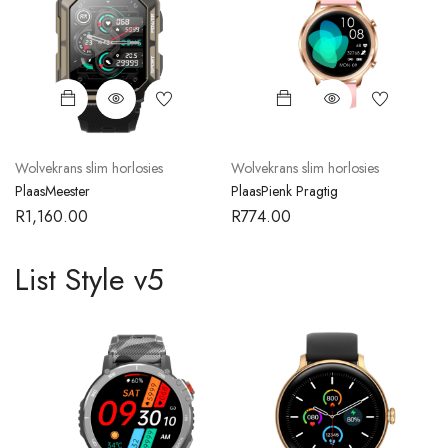
Wolvekrans slim horlosies
Wolvekrans slim horlosies
PlaasMeester
PlaasPienk Pragtig
R
1,160.00
R
774.00
List Style v5