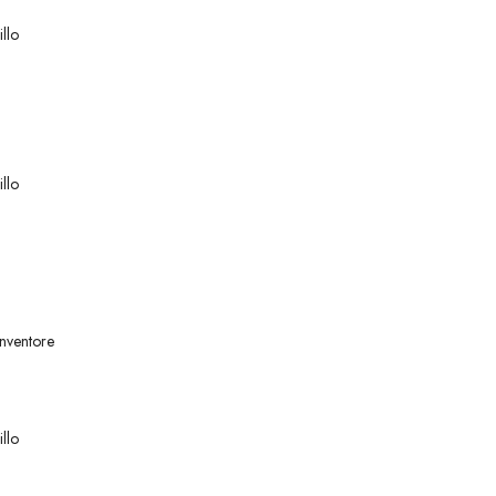
llo
llo
inventore
llo