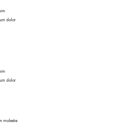
nim
psum dolor
nim
psum dolor
on molestie