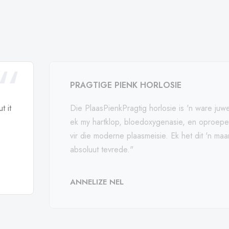
PRAGTIGE PIENK HORLOSIE
t it
Die PlaasPienkPragtig horlosie is 'n ware juwe
ek my hartklop, bloedoxygenasie, en oproepe 
vir die moderne plaasmeisie. Ek het dit 'n m
absoluut tevrede."
ANNELIZE NEL