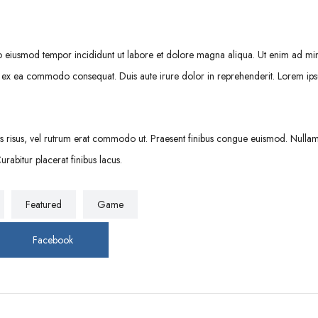
 do eiusmod tempor incididunt ut labore et dolore magna aliqua. Ut enim ad mi
quip ex ea commodo consequat. Duis aute irure dolor in reprehenderit. Lorem i
cies risus, vel rutrum erat commodo ut. Praesent finibus congue euismod. Nulla
rabitur placerat finibus lacus.
Featured
Game
Facebook