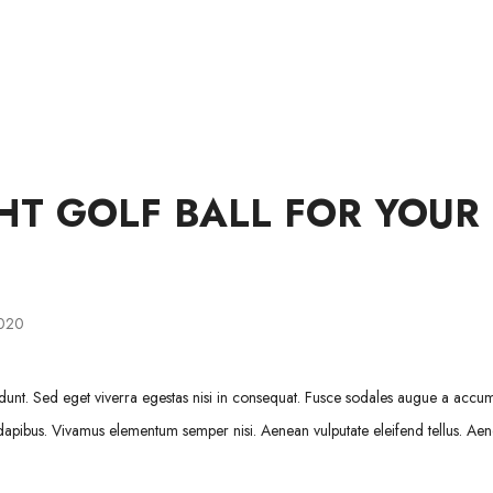
WINKEL
LIDMAATSKAP
OOR ONS
HULP
HT GOLF BALL FOR YOUR
2020
dunt. Sed eget viverra egestas nisi in consequat. Fusce sodales augue a accu
as dapibus. Vivamus elementum semper nisi. Aenean vulputate eleifend tellus. Ae