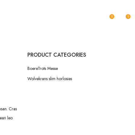
KONTAK
0
0
PRODUCT CATEGORIES
BoereTrots Messe
Wolvekrans slim horlosies
msan. Cras
nean leo