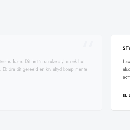
ST
ter-horlosie. Dit het 'n unieke styl en ek het
I a
p. Ek dra dit gereeld en kry altyd komplimente
als
act
EL