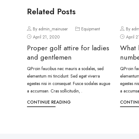
Related Posts
By admin_mainuser
Equipment
By adm
April 21, 2020
April 
Proper golf attire for ladies
What 
and gentlemen
numbe
QProin faucibus nec mauris a sodales, sed
QProin fau
elementum mi tincidunt. Sed eget viverra
elementum 
egestas nisi in consequat. Fusce sodales augue
egestas ni
a accumsan. Cras sollicitudin, .
a accumsan
CONTINUE READING
CONTIN