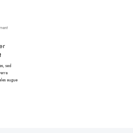
ment
er
t
es, sed
verra
dales augue