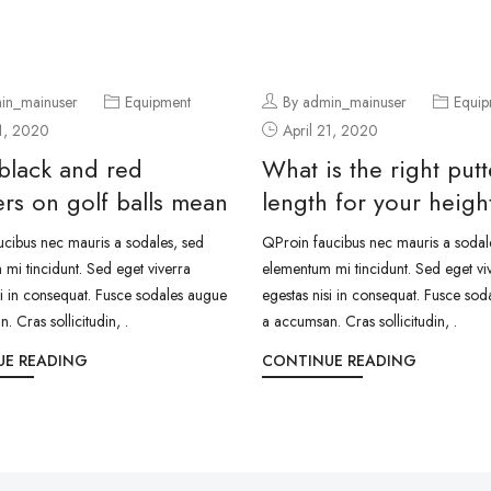
in_mainuser
Equipment
By admin_mainuser
Equip
21, 2020
April 21, 2020
black and red
What is the right putt
rs on golf balls mean
length for your heigh
cibus nec mauris a sodales, sed
QProin faucibus nec mauris a sodal
mi tincidunt. Sed eget viverra
elementum mi tincidunt. Sed eget vi
si in consequat. Fusce sodales augue
egestas nisi in consequat. Fusce so
. Cras sollicitudin, .
a accumsan. Cras sollicitudin, .
UE READING
CONTINUE READING