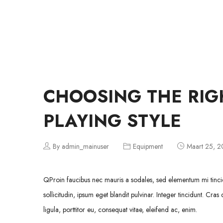
TUIS
CHOOSING THE RIG
PLAYING STYLE
By admin_mainuser
Equipment
Maart 25, 
Q
Proin faucibus nec mauris a sodales, sed elementum mi tinci
sollicitudin, ipsum eget blandit pulvinar. Integer tincidunt. Cr
ligula, porttitor eu, consequat vitae, eleifend ac, enim.