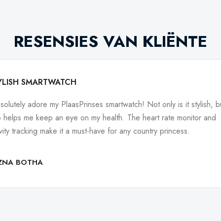
RESENSIES VAN KLIËNTE
YLISH SMARTWATCH
bsolutely adore my PlaasPrinses smartwatch! Not only is it stylish, bu
o helps me keep an eye on my health. The heart rate monitor and
ivity tracking make it a must-have for any country princess.
IZNA BOTHA