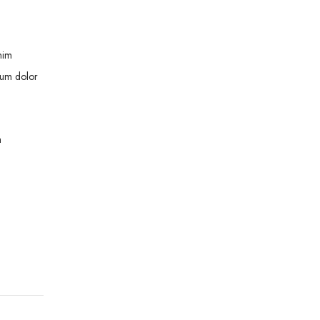
nim
psum dolor
m